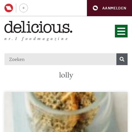
AANMELDEN
nr.1 foodmagazine
lolly