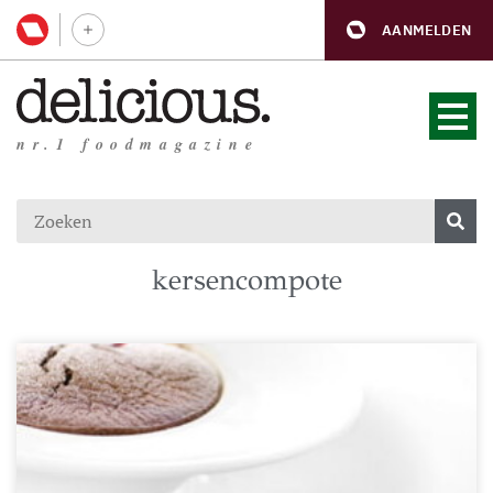
AANMELDEN
nr.1 foodmagazine
kersencompote