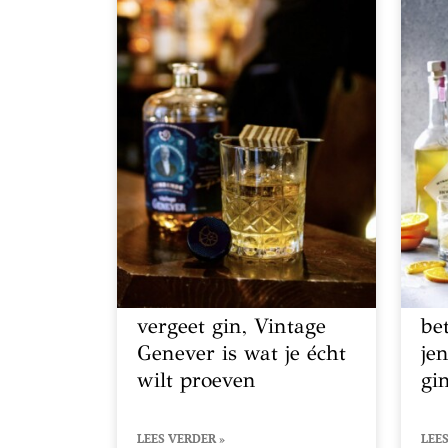
vergeet gin, Vintage
bet
Genever is wat je écht
je
wilt proeven
gi
LEES VERDER »
LEES