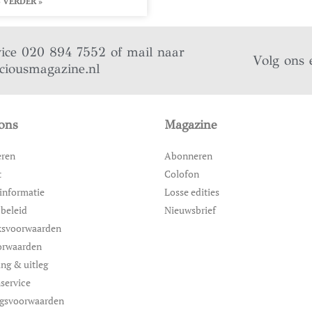
 VERDER »
vice 020 894 7552 of mail naar
Volg ons 
iciousmagazine.nl
ons
Magazine
eren
Abonneren
t
Colofon
informatie
Losse edities
 beleid
Nieuwsbrief
ksvoorwaarden
orwaarden
ing & uitleg
service
ngsvoorwaarden