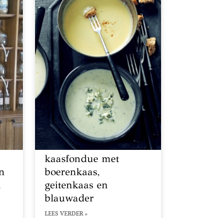
kaasfondue met
en
boerenkaas,
n
geitenkaas en
blauwader
LEES VERDER »