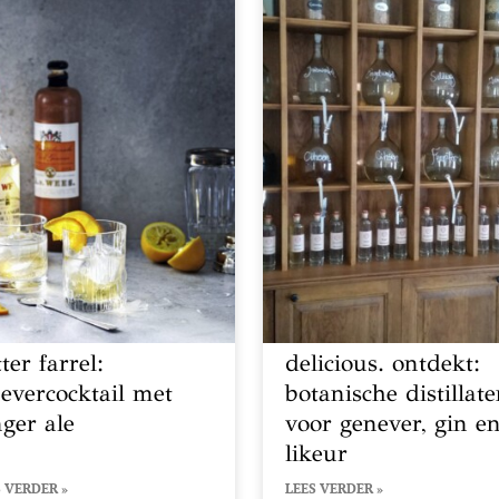
ter farrel:
delicious. ontdekt:
nevercocktail met
botanische distillat
nger ale
voor genever, gin e
likeur
 VERDER »
LEES VERDER »