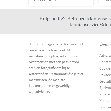
LEES VERDER »
LEES
Hulp nodig? Bel onze klantenser
klantenservice@del
delicious. magazine is dáár waar het
Over 
om koken en eten draait. Met
Advert
maakbare recepten, vol verhalen
over mensen met een passie voor
Contac
eten en fotografie om bij te
Cookie 
watertanden. Restaurants die je niet
Privacy
mag missen, de mooiste
Gebrui
keukenspullen en geweldige
Spelvo
wijnadviezen.
Verklar
Klanten
Leveri