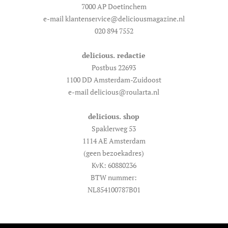
7000 AP Doetinchem
e-mail klantenservice@deliciousmagazine.nl
020 894 7552
delicious. redactie
Postbus 22693
1100 DD Amsterdam-Zuidoost
e-mail delicious@roularta.nl
delicious. shop
Spaklerweg 53
1114 AE Amsterdam
(geen bezoekadres)
KvK: 60880236
BTW nummer:
NL854100787B01