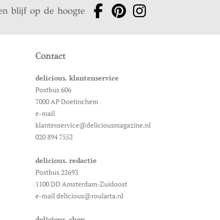
en blijf op de hoogte
Contact
delicious. klantenservice
Postbus 606
7000 AP Doetinchem
e-mail
klantenservice@deliciousmagazine.nl
020 894 7552
delicious. redactie
Postbus 22693
1100 DD Amsterdam-Zuidoost
e-mail delicious@roularta.nl
delicious. shop