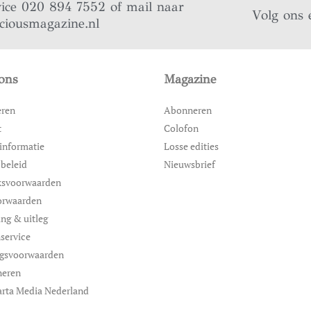
vice 020 894 7552 of mail naar
Volg ons 
iciousmagazine.nl
ons
Magazine
eren
Abonneren
t
Colofon
informatie
Losse edities
 beleid
Nieuwsbrief
ksvoorwaarden
orwaarden
ing & uitleg
service
ngsvoorwaarden
neren
rta Media Nederland