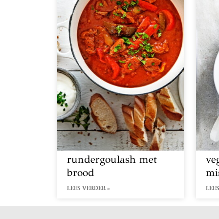
rundergoulash met
ve
brood
mi
LEES VERDER »
LEES