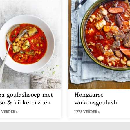
ga goulashsoep met
Hongaarse
so & kikkererwten
varkensgoulash
 VERDER »
LEES VERDER »