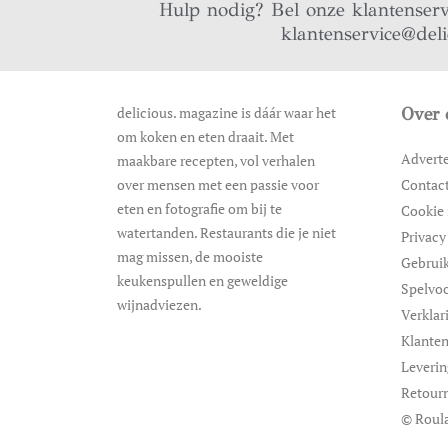
Hulp nodig? Bel onze klantenser
klantenservice@del
delicious. magazine is dáár waar het
Over 
om koken en eten draait. Met
Advert
maakbare recepten, vol verhalen
over mensen met een passie voor
Contac
eten en fotografie om bij te
Cookie 
watertanden. Restaurants die je niet
Privacy
mag missen, de mooiste
Gebrui
keukenspullen en geweldige
Spelvo
wijnadviezen.
Verklar
Klanten
Leveri
Retour
© Roula