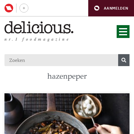
AANMELDEN
nr.1 foodmagazine
hazenpeper