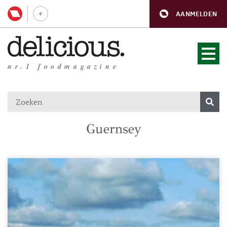
AANMELDEN
nr.1 foodmagazine
Guernsey