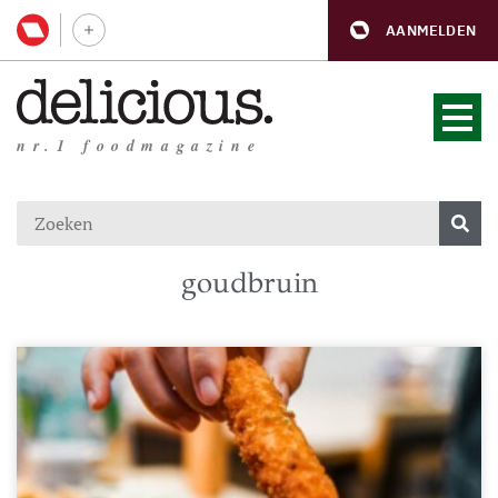
AANMELDEN
nr.1 foodmagazine
goudbruin