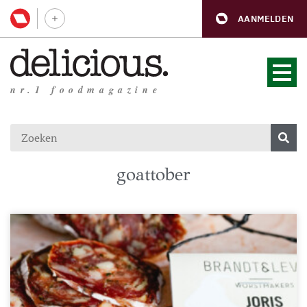
AANMELDEN
nr.1 foodmagazine
goattober