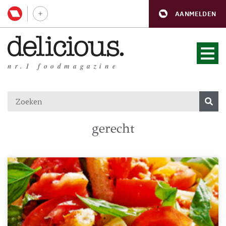
AANMELDEN
nr.1 foodmagazine
gerecht