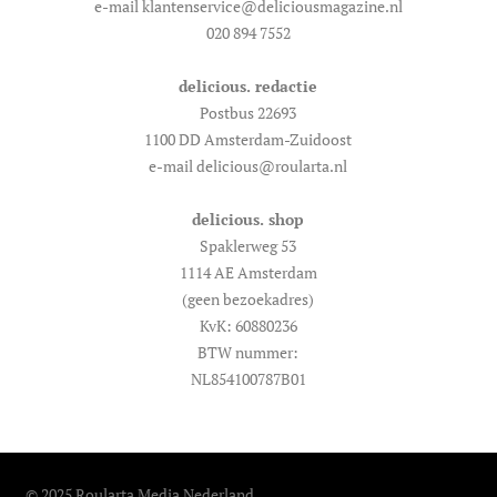
e-mail klantenservice@deliciousmagazine.nl
020 894 7552
delicious. redactie
Postbus 22693
1100 DD Amsterdam-Zuidoost
e-mail delicious@roularta.nl
delicious. shop
Spaklerweg 53
1114 AE Amsterdam
(geen bezoekadres)
KvK: 60880236
BTW nummer:
NL854100787B01
© 2025 Roularta Media Nederland