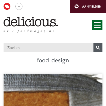
AANMELDEN
nr.1 foodmagazine
food design