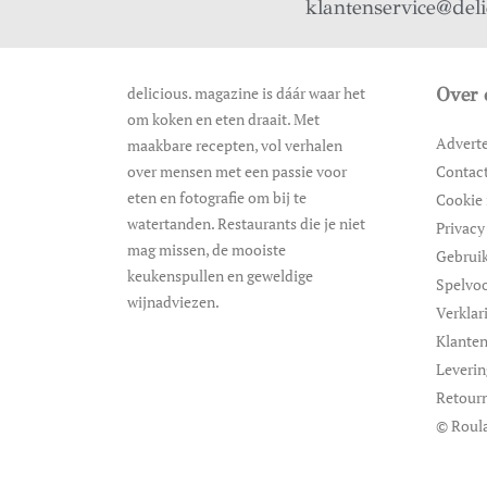
klantenservice@del
delicious. magazine is dáár waar het
Over 
om koken en eten draait. Met
Advert
maakbare recepten, vol verhalen
over mensen met een passie voor
Contac
eten en fotografie om bij te
Cookie 
watertanden. Restaurants die je niet
Privacy
mag missen, de mooiste
Gebrui
keukenspullen en geweldige
Spelvo
wijnadviezen.
Verklar
Klanten
Leveri
Retour
© Roula