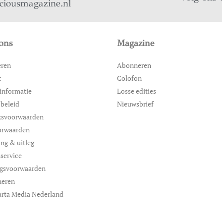
iciousmagazine.nl
ons
Magazine
eren
Abonneren
t
Colofon
informatie
Losse edities
 beleid
Nieuwsbrief
ksvoorwaarden
orwaarden
ing & uitleg
service
ngsvoorwaarden
neren
rta Media Nederland