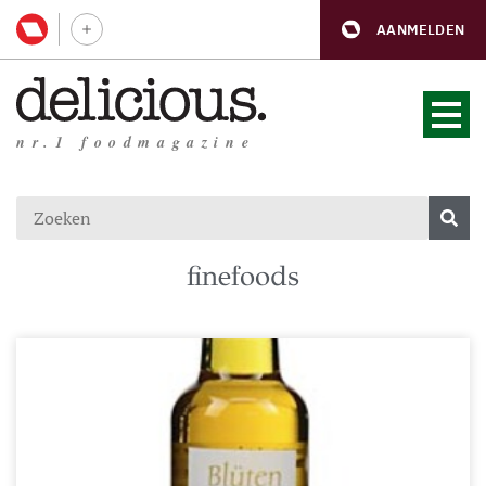
AANMELDEN
nr.1 foodmagazine
finefoods