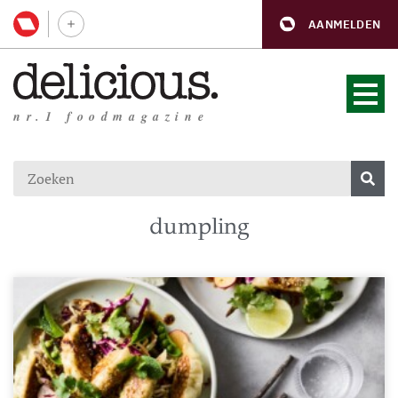
AANMELDEN
nr.1 foodmagazine
dumpling