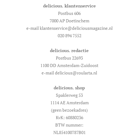
delicious. klantenservice
Postbus 606
7000 AP Doetinchem
e-mail klantenservice@deliciousmagazine.nl
020 894 7552
delicious. redactie
Postbus 22693
1100 DD Amsterdam-Zuidoost
e-mail delicious@roularta.nl
delicious. shop
Spaklerweg 53
1114 AE Amsterdam
(geen bezoekadres)
KvK: 60880236
BTW nummer:
NL854100787B01