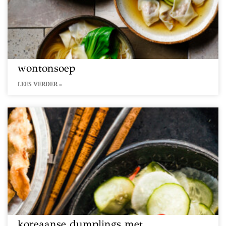
wontonsoep
LEES VERDER »
koreaanse dumplings met