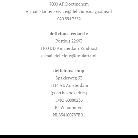
7000 AP Doetinchem
e-mail klantenservice@deliciousmagazine.nl
020 894 7552
delicious. redactie
Postbus 22693
1100 DD Amsterdam-Zuidoost
e-mail delicious@roularta.nl
delicious. shop
Spaklerweg 53
1114 AE Amsterdam
(geen bezoekadres)
KvK: 60880236
BTW nummer:
NL854100787B01