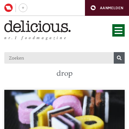
AANMELDEN
nr.1 foodmagazine
drop