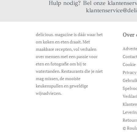
Hulp nodig? Bel onze klantenser
klantenservice@del
delicious. magazine is dáár waar het
Over 
om koken en eten draait. Met
Advert
maakbare recepten, vol verhalen
over mensen met een passie voor
Contac
eten en fotografie om bij te
Cookie 
watertanden. Restaurants die je niet
Privacy
mag missen, de mooiste
Gebrui
keukenspullen en geweldige
Spelvo
wijnadviezen.
Verklar
Klanten
Leveri
Retour
© Roula