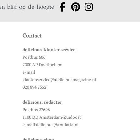
en blijf op de hoogte
Contact
delicious. klantenservice
Postbus 606
7000 AP Doetinchem
e-mail
klantenservice@deliciousmagazine.nl
020 894 7552
delicious. redactie
Postbus 22693
1100 DD Amsterdam-Zuidoost
e-mail delicious@roularta.nl
delicious. shop