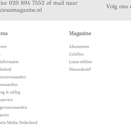
vice 020 894 7552 of mail naar
Volg ons 
iciousmagazine.nl
ons
Magazine
eren
Abonneren
t
Colofon
informatie
Losse edities
 beleid
Nieuwsbrief
ksvoorwaarden
orwaarden
ing & uitleg
service
ngsvoorwaarden
neren
rta Media Nederland