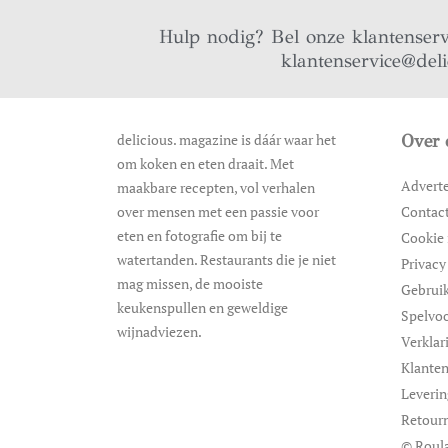
Hulp nodig? Bel onze klantenser
klantenservice@del
delicious. magazine is dáár waar het
Over 
om koken en eten draait. Met
Advert
maakbare recepten, vol verhalen
over mensen met een passie voor
Contac
eten en fotografie om bij te
Cookie 
watertanden. Restaurants die je niet
Privacy
mag missen, de mooiste
Gebrui
keukenspullen en geweldige
Spelvo
wijnadviezen.
Verklar
Klanten
Leveri
Retour
© Roula