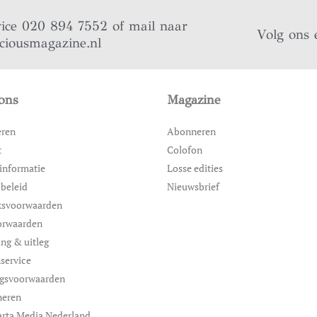
vice 020 894 7552 of mail naar
Volg ons 
iciousmagazine.nl
ons
Magazine
eren
Abonneren
t
Colofon
informatie
Losse edities
 beleid
Nieuwsbrief
ksvoorwaarden
orwaarden
ing & uitleg
service
ngsvoorwaarden
neren
rta Media Nederland