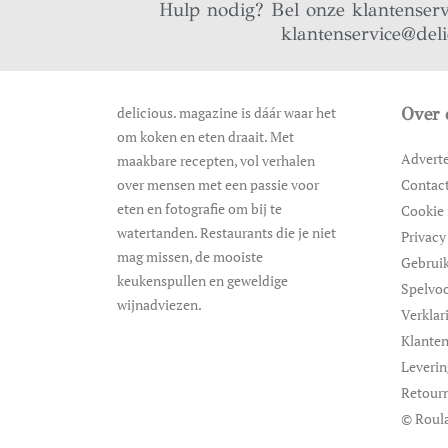
Hulp nodig? Bel onze klantenser
klantenservice@del
delicious. magazine is dáár waar het
Over 
om koken en eten draait. Met
Advert
maakbare recepten, vol verhalen
over mensen met een passie voor
Contac
eten en fotografie om bij te
Cookie 
watertanden. Restaurants die je niet
Privacy
mag missen, de mooiste
Gebrui
keukenspullen en geweldige
Spelvo
wijnadviezen.
Verklar
Klanten
Leveri
Retour
© Roula