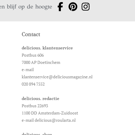
en blijf op de hoogte
Contact
delicious. klantenservice
Postbus 606
7000 AP Doetinchem
e-mail
klantenservice@deliciousmagazine.nl
020 894 7552
delicious. redactie
Postbus 22693
1100 DD Amsterdam-Zuidoost
e-mail delicious@roularta.nl
delicious. shop