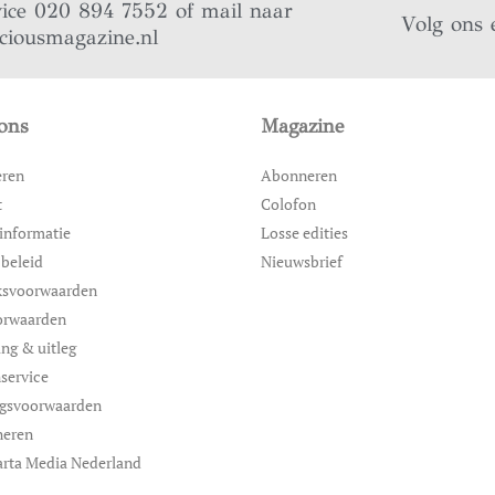
vice 020 894 7552 of mail naar
Volg ons 
iciousmagazine.nl
ons
Magazine
eren
Abonneren
t
Colofon
informatie
Losse edities
 beleid
Nieuwsbrief
ksvoorwaarden
orwaarden
ing & uitleg
service
ngsvoorwaarden
neren
rta Media Nederland