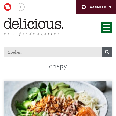
AANMELDEN
nr.1 foodmagazine
crispy