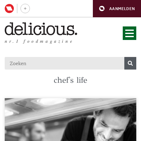
AANMELDEN
nr.1 foodmagazine
chef's life