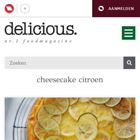
AANMELDEN
nr.1 foodmagazine
cheesecake citroen