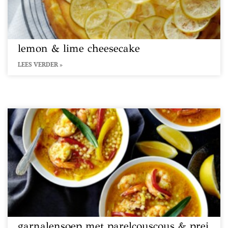
lemon & lime cheesecake
LEES VERDER »
garnalensoep met parelcouscous & prei