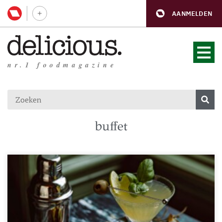
AANMELDEN
nr.1 foodmagazine
buffet