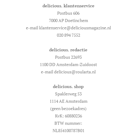
delicious. klantenservice
Postbus 606
7000 AP Doetinchem
e-mail klantenservice@deliciousmagazine.nl
020 894 7552
delicious. redactie
Postbus 22693
1100 DD Amsterdam-Zuidoost
e-mail delicious@roularta.nl
delicious. shop
Spaklerweg 53
1114 AE Amsterdam
(geen bezoekadres)
KvK: 60880236
BTW nummer:
NL854100787B01