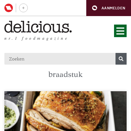
AANMELDEN
nr.1 foodmagazine
braadstuk