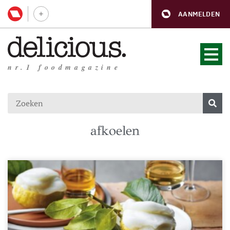
AANMELDEN
nr.1 foodmagazine
afkoelen