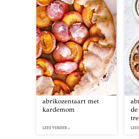
abrikozentaart met
ab
kardemom
de
tr
LEES VERDER »
LEES