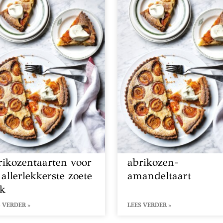
rikozentaarten voor
abrikozen-
 allerlekkerste zoete
amandeltaart
ek
 VERDER »
LEES VERDER »