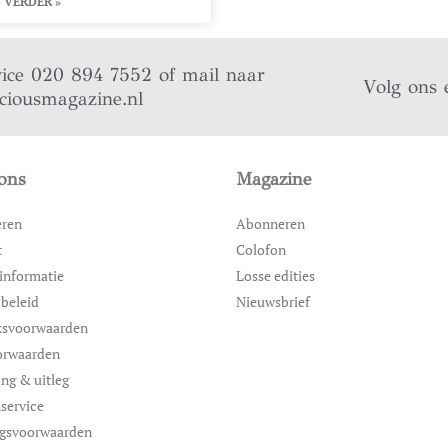
 VERDER »
vice 020 894 7552 of mail naar
Volg ons 
iciousmagazine.nl
ons
Magazine
eren
Abonneren
t
Colofon
informatie
Losse edities
 beleid
Nieuwsbrief
ksvoorwaarden
orwaarden
ing & uitleg
service
ngsvoorwaarden