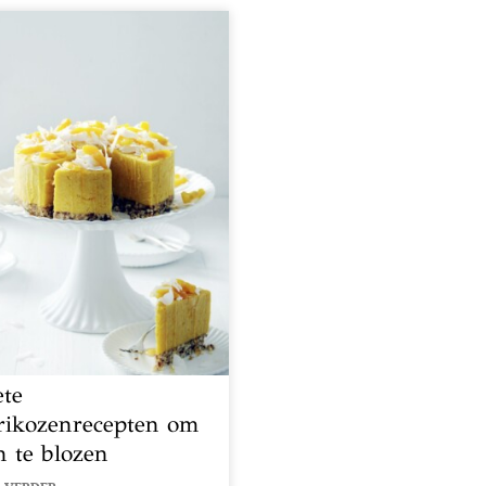
ete
rikozenrecepten om
n te blozen