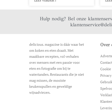
LEES VERDER »
LEES
Hulp nodig? Bel onze klantenser
klantenservice@del
delicious. magazine is dáár waar het
Over 
om koken en eten draait. Met
Advert
maakbare recepten, vol verhalen
over mensen met een passie voor
Contac
eten en fotografie om bij te
Cookie 
watertanden. Restaurants die je niet
Privacy
mag missen, de mooiste
Gebrui
keukenspullen en geweldige
Spelvo
wijnadviezen.
Verklar
Klanten
Leveri