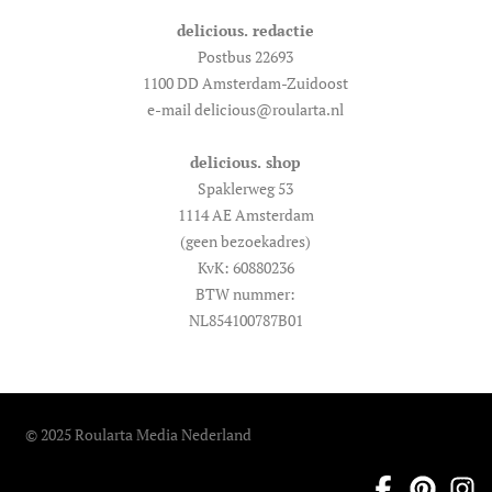
delicious. redactie
Postbus 22693
1100 DD Amsterdam-Zuidoost
e-mail delicious@roularta.nl
delicious. shop
Spaklerweg 53
1114 AE Amsterdam
(geen bezoekadres)
KvK: 60880236
BTW nummer:
NL854100787B01
© 2025 Roularta Media Nederland