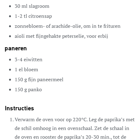
30
ml
slagroom
1-2
tl
citroensap
zonnebloem- of arachide-olie,
om in te frituren
aioli met fijngehakte peterselie,
voor erbij
paneren
3-4
eiwitten
1
el
bloem
150
g
fijn paneermeel
150
g
panko
Instructies
Verwarm de oven voor op 220°C. Leg de paprika’s met
de schil omhoog in een ovenschaal. Zet de schaal in
de oven en rooster de paprika’s 20-30 min., tot de