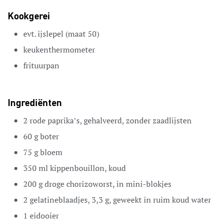
Kookgerei
evt. ijslepel (maat 50)
keukenthermometer
frituurpan
Ingrediënten
2
rode paprika’s,
gehalveerd, zonder zaadlijsten
60
g
boter
75
g
bloem
350
ml
kippenbouillon,
koud
200
g
droge chorizoworst,
in mini-blokjes
2
gelatineblaadjes,
3,3 g, geweekt in ruim koud water
1
eidooier