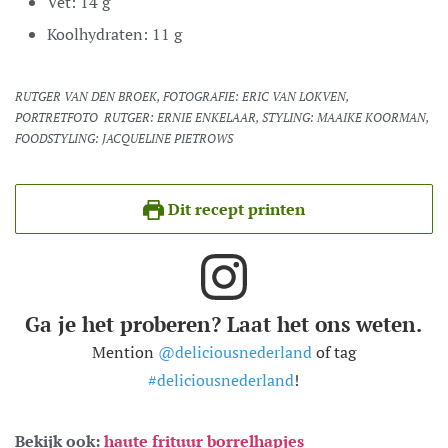
Vet:
14
g
Koolhydraten:
11
g
RUTGER VAN DEN BROEK, FOTOGRAFIE: ERIC VAN LOKVEN,
PORTRETFOTO RUTGER: ERNIE ENKELAAR, STYLING: MAAIKE KOORMAN,
FOODSTYLING: JACQUELINE PIETROWS
Dit recept printen
Ga je het proberen? Laat het ons weten.
Mention
@deliciousnederland
of tag
#deliciousnederland
!
Bekijk ook:
haute frituur borrelhapjes