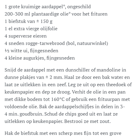
1 grote kruimige aardappel*, ongeschild
200-300 ml plantaardige olie* voor het frituren
1 biefstuk van
±
150 g
1 el extra vierge olijfolie
4 superverse eieren
4 sneden rogge-tarwebrood (bol, natuurwinkel)
½ witte ui, fijngesneden
4 kleine augurkjes, fijngesneden
Snijd de aardappel met een dunschiller of mandoline in
dunne plakjes van ± 2 mm. Haal ze door een bak water en
laat ze uitlekken in een zeef. Leg ze uit op een theedoek of
keukenpapier en dep ze droog. Verhit de olie in een pan
met dikke bodem tot 160
°
C of gebruik een frituurpan met
voldoende olie. Bak de aardappelschijfjes in delen in 3-
4 min. goudbruin. Schud de chips goed uit en laat ze
uitlekken op keukenpapier. Bestrooi ze met zout.
Hak de biefstuk met een scherp mes fijn tot een grove