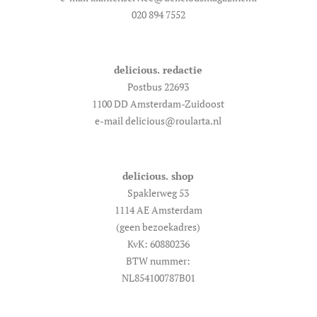
020 894 7552
delicious. redactie
Postbus 22693
1100 DD Amsterdam-Zuidoost
e-mail delicious@roularta.nl
delicious. shop
Spaklerweg 53
1114 AE Amsterdam
(geen bezoekadres)
KvK: 60880236
BTW nummer:
NL854100787B01