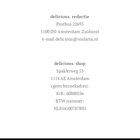
delicious. redactie
Postbus 22693
1100 DD Amsterdam-Zuidoost
e-mail delicious@roularta.nl
delicious. shop
Spaklerweg 53
1114 AE Amsterdam
(geen bezoekadres)
KvK: 60880236
BTW nummer:
NL854100787B01