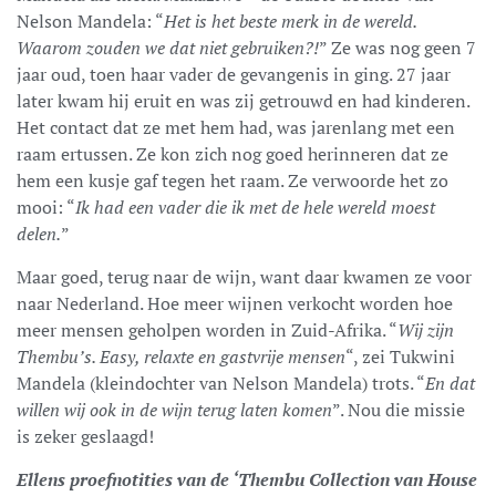
Nelson Mandela: “
Het is het beste merk in de wereld.
Waarom zouden we dat niet gebruiken?!
” Ze was nog geen 7
jaar oud, toen haar vader de gevangenis in ging. 27 jaar
later kwam hij eruit en was zij getrouwd en had kinderen.
Het contact dat ze met hem had, was jarenlang met een
raam ertussen. Ze kon zich nog goed herinneren dat ze
hem een kusje gaf tegen het raam. Ze verwoorde het zo
mooi: “
Ik had een vader die ik met de hele wereld moest
delen.
”
Maar goed, terug naar de wijn, want daar kwamen ze voor
naar Nederland. Hoe meer wijnen verkocht worden hoe
meer mensen geholpen worden in Zuid-Afrika. “
Wij zijn
Thembu’s. Easy, relaxte en gastvrije mensen
“, zei Tukwini
Mandela (kleindochter van Nelson Mandela) trots. “
En dat
willen wij ook in de wijn terug laten komen
”. Nou die missie
is zeker geslaagd!
Ellens proefnotities van de ‘Thembu Collection van House