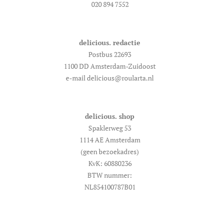
020 894 7552
delicious. redactie
Postbus 22693
1100 DD Amsterdam-Zuidoost
e-mail delicious@roularta.nl
delicious. shop
Spaklerweg 53
1114 AE Amsterdam
(geen bezoekadres)
KvK: 60880236
BTW nummer:
NL854100787B01