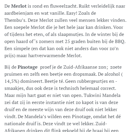
De
Merlot
is rond en fluweelzacht. Ruikt verleidelijk naar
aardbeienjam en wat vanille. Easy! Zoals de
Thembu’s.
Deze Merlot zullen veel mensen lekker vinden.
Een soepele Merlot die je het hele jaar kan drinken. Voor
of tijdens het eten, of als slaapmutjes. In de winter bij de
open haard of ‘s zomers met 25 graden buiten bij de BBQ.
Een simpele (en dat kan ook niet anders dan voor zo’n
prijs) maar hartverwarmende Merlot.
Bij de
Pinotage
proef je de Zuid-Afrikaanse zon; zoete
pruimen en zelfs een beetje een dropsmaak. De alcohol (
14,5%) domineert. Beetje té. Geen rubbergeurtjes en -
smaakjes, dus ook deze is technisch helemaal correct.
Maar mijn hart gaat er niet van open. Tukwini Mandela
zei dat zij in eerste instantie niet zo kapot is van deze
druif en de meeste wijn van deze druif ook niet lekker
vindt. De Mandela’s wilden een Pinotage, omdat het dé
nationale druif is. Deze vindt ze wel lekker. Zuid-
Afrikanen drinken dit flink gekoeld bij de braai bij een