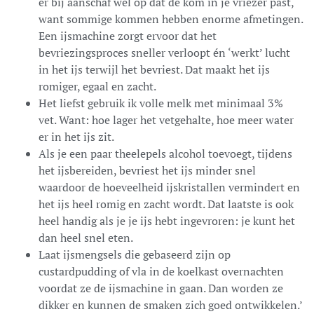
er bij aanschaf wel op dat de kom in je vriezer past,
want sommige kommen hebben enorme afmetingen.
Een ijsmachine zorgt ervoor dat het
bevriezingsproces sneller verloopt én ‘werkt’ lucht
in het ijs terwijl het bevriest. Dat maakt het ijs
romiger, egaal en zacht.
Het liefst gebruik ik volle melk met minimaal 3%
vet. Want: hoe lager het vetgehalte, hoe meer water
er in het ijs zit.
Als je een paar theelepels alcohol toevoegt, tijdens
het ijsbereiden, bevriest het ijs minder snel
waardoor de hoeveelheid ijskristallen vermindert en
het ijs heel romig en zacht wordt. Dat laatste is ook
heel handig als je je ijs hebt ingevroren: je kunt het
dan heel snel eten.
Laat ijsmengsels die gebaseerd zijn op
custardpudding of vla in de koelkast overnachten
voordat ze de ijsmachine in gaan. Dan worden ze
dikker en kunnen de smaken zich goed ontwikkelen.’