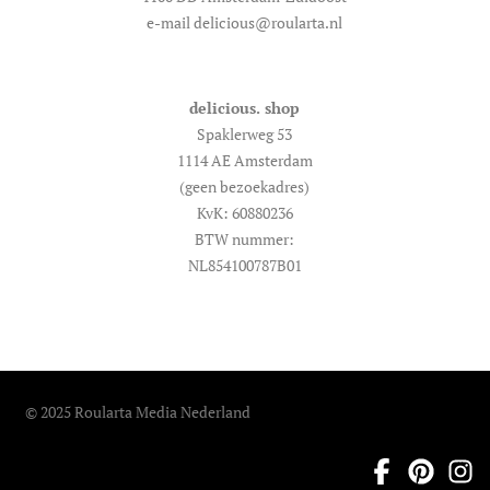
e-mail delicious@roularta.nl
delicious. shop
Spaklerweg 53
1114 AE Amsterdam
(geen bezoekadres)
KvK: 60880236
BTW nummer:
NL854100787B01
© 2025 Roularta Media Nederland