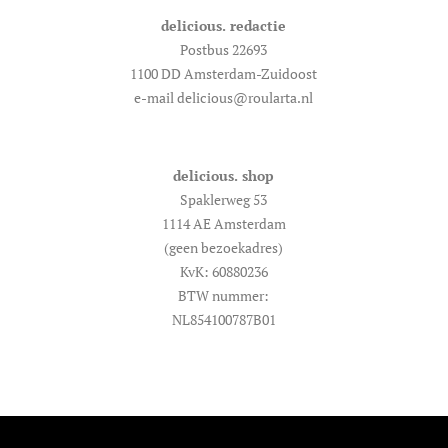
delicious. redactie
Postbus 22693
1100 DD Amsterdam-Zuidoost
e-mail delicious@roularta.nl
delicious. shop
Spaklerweg 53
1114 AE Amsterdam
(geen bezoekadres)
KvK: 60880236
BTW nummer:
NL854100787B01