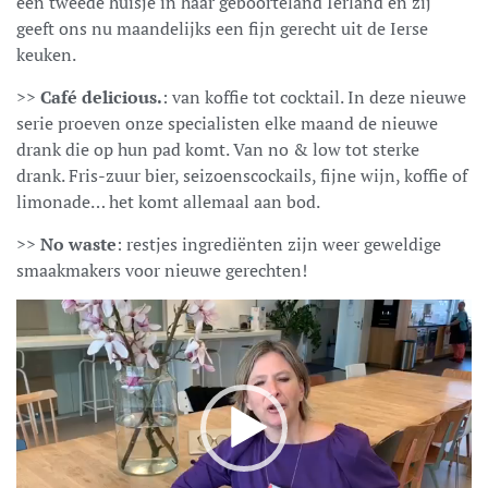
een tweede huisje in haar geboorteland Ierland en zij
geeft ons nu maandelijks een fijn gerecht uit de Ierse
keuken.
>>
Café delicious.
: van koffie tot cocktail. In deze nieuwe
serie proeven onze specialisten elke maand de nieuwe
drank die op hun pad komt. Van no & low tot sterke
drank. Fris-zuur bier, seizoenscockails, fijne wijn, koffie of
limonade… het komt allemaal aan bod.
>>
No waste
: restjes ingrediënten zijn weer geweldige
smaakmakers voor nieuwe gerechten!
Video
Player