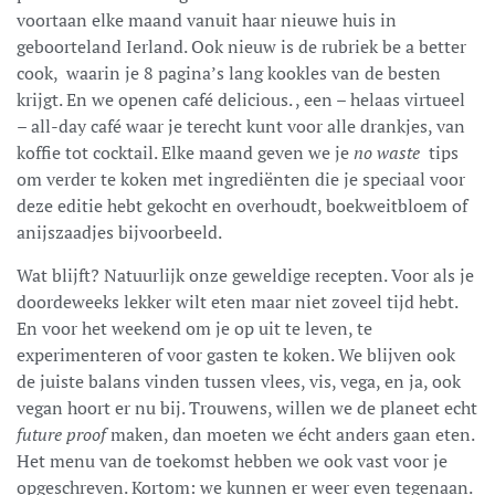
voortaan elke maand vanuit haar nieuwe huis in
geboorteland Ierland. Ook nieuw is de rubriek be a better
cook,
waarin je 8 pagina’s lang kookles van de besten
krijgt. En we openen café delicious. , een – helaas virtueel
– all-day café waar je terecht kunt voor alle drankjes, van
koffie tot cocktail. Elke maand geven we je
no waste
tips
om verder te koken met ingrediënten die je speciaal voor
deze editie hebt gekocht en overhoudt, boekweitbloem of
anijszaadjes bijvoorbeeld.
Wat blijft? Natuurlijk onze geweldige recepten. Voor als je
doordeweeks lekker wilt eten maar niet zoveel tijd hebt.
En voor het weekend om je op uit te leven, te
experimenteren of voor gasten te koken. We blijven ook
de juiste balans vinden tussen vlees, vis, vega, en ja, ook
vegan hoort er nu bij. Trouwens, willen we de planeet echt
future proof
maken, dan moeten we écht anders gaan eten.
Het menu van de toekomst hebben we ook vast voor je
opgeschreven. Kortom: we kunnen er weer even tegenaan.