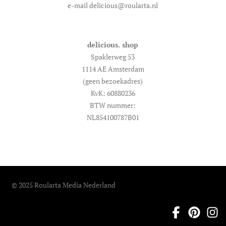
e-mail delicious@roularta.nl
delicious. shop
Spaklerweg 53
1114 AE Amsterdam
(geen bezoekadres)
KvK: 60880236
BTW nummer:
NL854100787B01
© 2025 Roularta Media Nederland