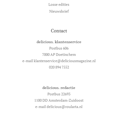
Losse edities
Nieuwsbrief
Contact
delicious. klantenservice
Postbus 606
7000 AP Doetinchem
e-mail klantenservice@deliciousmagazine.nl
020 894 7552
delicious. redactie
Postbus 22693
1100 DD Amsterdam-Zuidoost
e-mail delicious@roularta.nl