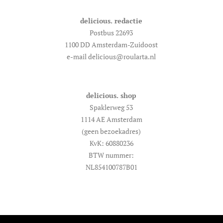
delicious. redactie
Postbus 22693
1100 DD Amsterdam-Zuidoost
e-mail delicious@roularta.nl
delicious. shop
Spaklerweg 53
1114 AE Amsterdam
(geen bezoekadres)
KvK: 60880236
BTW nummer:
NL854100787B01