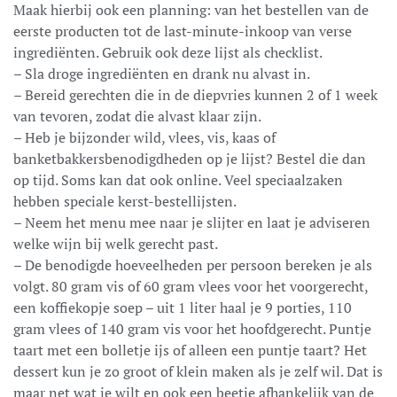
Maak hierbij ook een planning: van het bestellen van de
eerste producten tot de last-minute-inkoop van verse
ingrediënten. Gebruik ook deze lijst als checklist.
– Sla droge ingrediënten en drank nu alvast in.
– Bereid gerechten die in de diepvries kunnen 2 of 1 week
van tevoren, zodat die alvast klaar zijn.
– Heb je bijzonder wild, vlees, vis, kaas of
banketbakkersbenodigdheden op je lijst? Bestel die dan
op tijd. Soms kan dat ook online. Veel speciaalzaken
hebben speciale kerst-bestellijsten.
– Neem het menu mee naar je slijter en laat je adviseren
welke wijn bij welk gerecht past.
– De benodigde hoeveelheden per persoon bereken je als
volgt. 80 gram vis of 60 gram vlees voor het voorgerecht,
een koffiekopje soep – uit 1 liter haal je 9 porties, 110
gram vlees of 140 gram vis voor het hoofdgerecht. Puntje
taart met een bolletje ijs of alleen een puntje taart? Het
dessert kun je zo groot of klein maken als je zelf wil. Dat is
maar net wat je wilt en ook een beetje afhankelijk van de