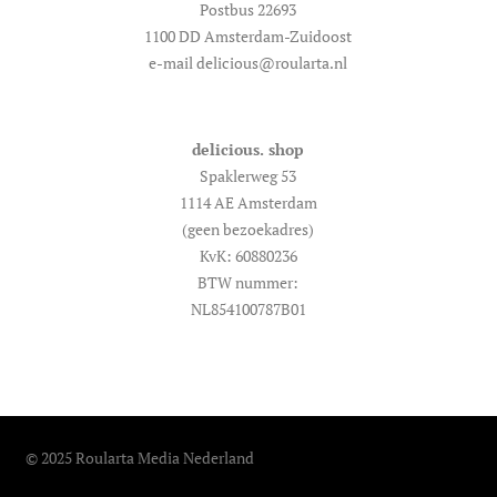
Postbus 22693
1100 DD Amsterdam-Zuidoost
e-mail delicious@roularta.nl
delicious. shop
Spaklerweg 53
1114 AE Amsterdam
(geen bezoekadres)
KvK: 60880236
BTW nummer:
NL854100787B01
© 2025 Roularta Media Nederland