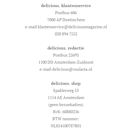
delicious. klantenservice
Postbus 606
7000 AP Doetinchem
e-mail klantenservice@deliciousmagazine.nl
020 894 7552
delicious. redactie
Postbus 22693
1100 DD Amsterdam-Zuidoost
e-mail delicious@roularta.nl
delicious. shop
Spaklerweg 53
1114 AE Amsterdam
(geen bezoekadres)
KvK: 60880236
BTW nummer:
NL854100787B01