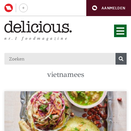
AANMELDEN
nr.1 foodmagazine
vietnamees