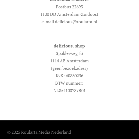
Postbus 22693
1100 DD Amsterdam-Zuidoost
e-mail delicious@roularta.nl
delicious. shop
Spaklerweg 53
1114 AE Amsterdam
(geen bezoekadres)
KvK: 60880236
BTW nummer:
NL854100787B01
© 2025 Roularta Media Nederland