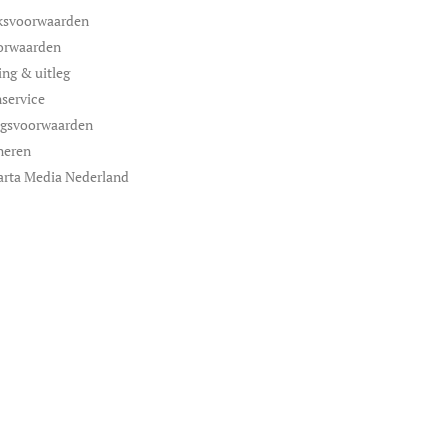
ksvoorwaarden
orwaarden
ing & uitleg
service
ngsvoorwaarden
neren
arta Media Nederland