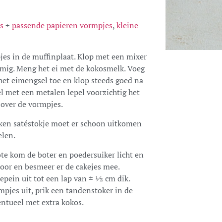
s
+
passende papieren vormpjes
,
kleine
es in de muffinplaat. Klop met een mixer
romig. Meng het ei met de kokosmelk. Voeg
 het eimengsel toe en klop steeds goed na
el met een metalen lepel voorzichtig het
 over de vormpjes.
oken satéstokje moet er schoon uitkomen
elen.
te kom de boter en poedersuiker licht en
door en besmeer er de cakejes mee.
epein uit tot een lap van ± ½ cm dik.
pjes uit, prik een tandenstoker in de
ventueel met extra kokos.