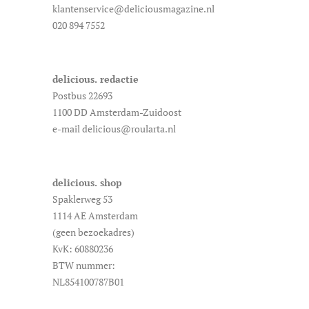
klantenservice@deliciousmagazine.nl
020 894 7552
delicious. redactie
Postbus 22693
1100 DD Amsterdam-Zuidoost
e-mail delicious@roularta.nl
delicious. shop
Spaklerweg 53
1114 AE Amsterdam
(geen bezoekadres)
KvK: 60880236
BTW nummer:
NL854100787B01