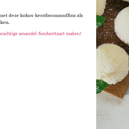
r met deze kokos-kerstboommuffins als
aken.
 prachtige amandel-fondanttaart maken!