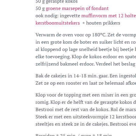
50 g geraspte kokos
50 g
groene marsepein of fondant
ook nodig: ingevette
muffinvorm met 12 holte
kerstboomuitstekers
+ houten prikkers
Verwarm de oven voor op 180ºC. Zet de vormpj
in een grote kom de boter en suiker licht en 
al kloppend op lage snelheid beetje bij beetje
elke toevoeging. Klop de kokos erdoor en spat
zelfrijzend bakmeel erdoor. Verdeel het beslag
Bak de cakejes in 14-18 min. gaar. Een ingest
Zet ze op een rooster en laat ze helemaal afko
Klop voor de topping met een mixer in een gro
romig. Klop er de helft van de geraspte kokos 
Bestrooi met de rest van de kokos. Rol de mars
Steek er met een uitsteekvormpje 12 kerstboom
steeltjes en steek ze in de cakejes. Bestrooi e
Bereiden ± 25 min. / oven ± 18 min.