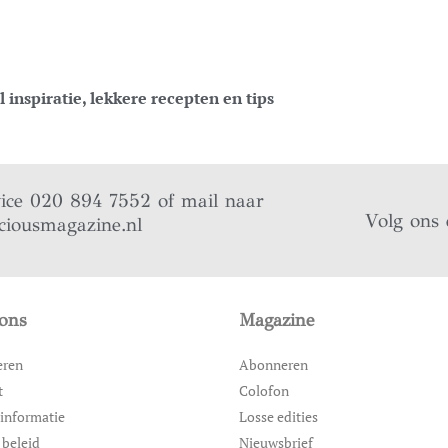
 inspiratie, lekkere recepten en tips
vice 020 894 7552 of mail naar
Volg ons 
ciousmagazine.nl
ons
Magazine
eren
Abonneren
t
Colofon
informatie
Losse edities
 beleid
Nieuwsbrief