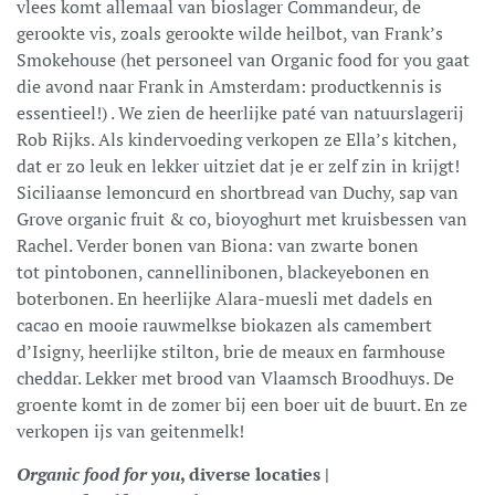
vlees komt allemaal van bioslager Commandeur, de
gerookte vis, zoals gerookte wilde heilbot, van Frank’s
Smokehouse (het personeel van Organic food for you gaat
die avond naar Frank in Amsterdam: productkennis is
essentieel!) . We zien de heerlijke paté van natuurslagerij
Rob Rijks. Als kindervoeding verkopen ze Ella’s kitchen,
dat er zo leuk en lekker uitziet dat je er zelf zin in krijgt!
Siciliaanse lemoncurd en shortbread van Duchy, sap van
Grove organic fruit & co, bioyoghurt met kruisbessen van
Rachel. Verder bonen van Biona: van zwarte bonen
tot pintobonen, cannellinibonen, blackeyebonen en
boterbonen. En heerlijke Alara-muesli met dadels en
cacao en mooie rauwmelkse biokazen als camembert
d’Isigny, heerlijke stilton, brie de meaux en farmhouse
cheddar. Lekker met brood van Vlaamsch Broodhuys. De
groente komt in de zomer bij een boer uit de buurt. En ze
verkopen ijs van geitenmelk!
Organic food for you
, diverse locaties |