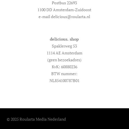
Postbus 22693
1100 DD Amsterdam-Zuidoost
e-mail delicious@roularta.nl
delicious. shop
Spaklerweg 53
1114 AE Amsterdam
(geen bezoekadres)
KvK: 60880236
BTW nummer:
NL854100787B01
© 2025 Roularta Media Nederland