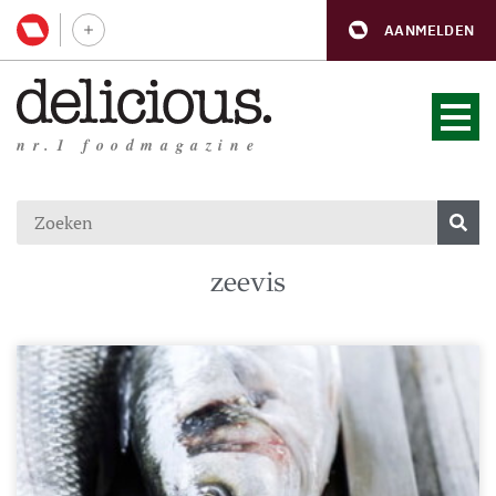
AANMELDEN
nr.1 foodmagazine
zeevis