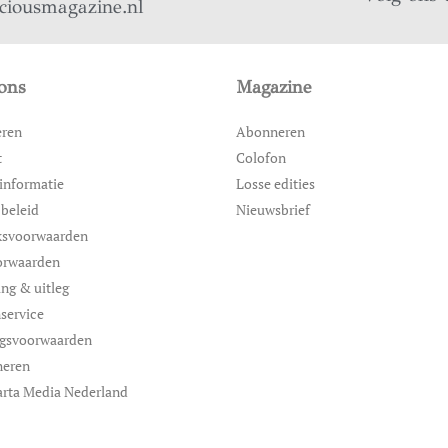
iciousmagazine.nl
ons
Magazine
eren
Abonneren
t
Colofon
informatie
Losse edities
 beleid
Nieuwsbrief
ksvoorwaarden
orwaarden
ing & uitleg
service
ngsvoorwaarden
neren
rta Media Nederland