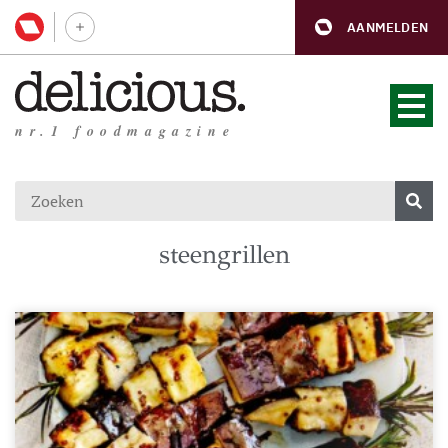
AANMELDEN
nr.1 foodmagazine
steengrillen