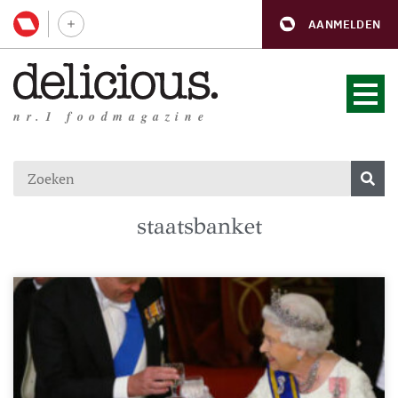
AANMELDEN
nr.1 foodmagazine
staatsbanket