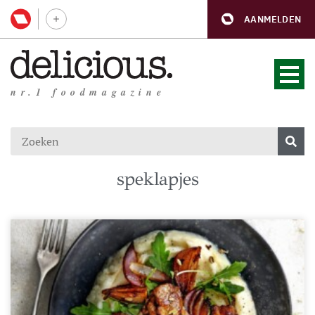
AANMELDEN
nr.1 foodmagazine
speklapjes