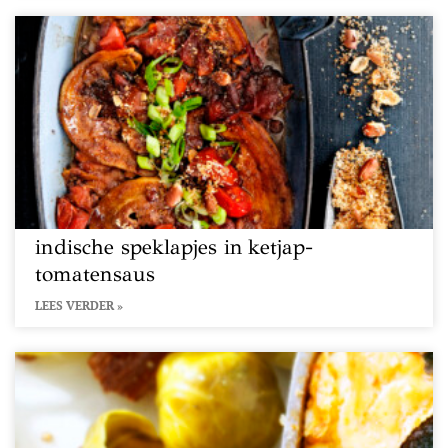
indische speklapjes in ketjap-
tomatensaus
LEES VERDER »