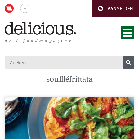
AANMELDEN
nr.1 foodmagazine
souffléfrittata