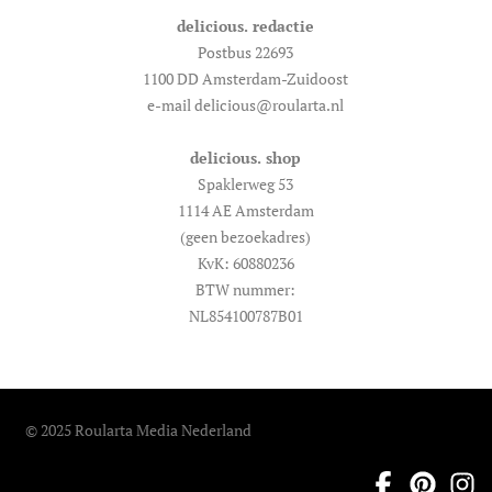
delicious. redactie
Postbus 22693
1100 DD Amsterdam-Zuidoost
e-mail delicious@roularta.nl
delicious. shop
Spaklerweg 53
1114 AE Amsterdam
(geen bezoekadres)
KvK: 60880236
BTW nummer:
NL854100787B01
© 2025 Roularta Media Nederland